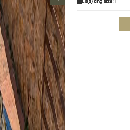
Lit(s) king size :
1